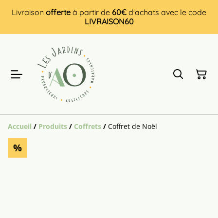
Livraison
offerte
à partir de
60€
d'achats avec le code
LIVRAISON60
Accueil
/
Produits
/
Coffrets
/
Coffret de Noël
%