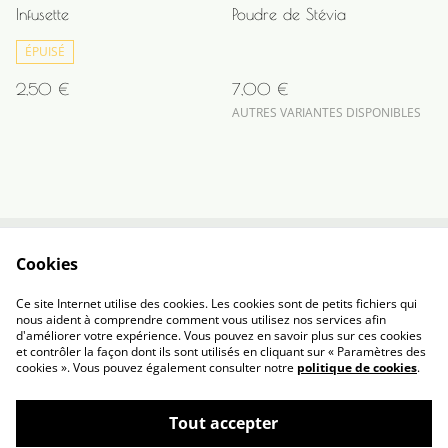
Infusette
Poudre de Stévia
ÉPUISÉ
2,50 €
7,00 €
AUTRES VARIANTES DISPONIBLES
Cookies
Contactez-nous
Conditions
Politique de
Politique de cookies
Ce site Internet utilise des cookies. Les cookies sont de petits fichiers qui
confidentialité
nous aident à comprendre comment vous utilisez nos services afin
d'améliorer votre expérience. Vous pouvez en savoir plus sur ces cookies
et contrôler la façon dont ils sont utilisés en cliquant sur « Paramètres des
cookies ». Vous pouvez également consulter notre
politique de cookies
.
Tout accepter