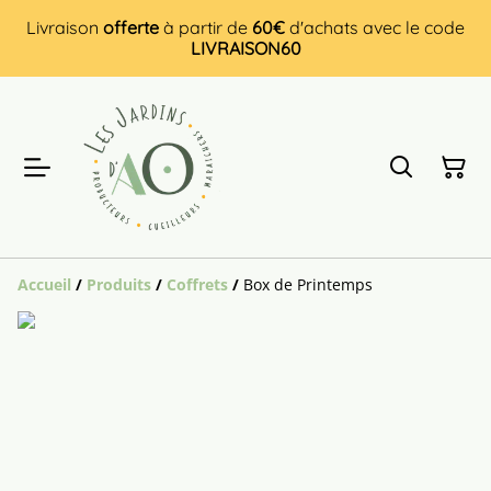
Livraison
offerte
à partir de
60€
d'achats avec le code
LIVRAISON60
Accueil
/
Produits
/
Coffrets
/
Box de Printemps