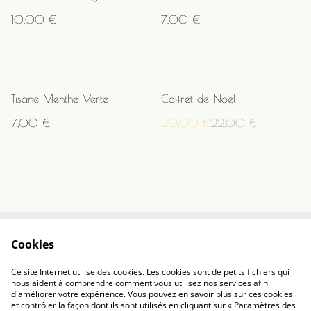
10,00 €
7,00 €
%
Tisane Menthe Verte
Coffret de Noël
7,00 €
20,00 €
22,00 €
Cookies
Contactez-nous
Conditions
Politique de
Politique de cookies
Ce site Internet utilise des cookies. Les cookies sont de petits fichiers qui
confidentialité
nous aident à comprendre comment vous utilisez nos services afin
d'améliorer votre expérience. Vous pouvez en savoir plus sur ces cookies
et contrôler la façon dont ils sont utilisés en cliquant sur « Paramètres des